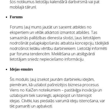
šos notikumus lietotāju kalendārā darbvirsmā vai pat
mobilajā tālrunī.
Forums
Forums ļauj mums jautāt un saņemt atbildes no
ekspertiem un vēlāk atkārtoti izmantot atbildes. Tas
samazinās palīdzības dienesta slodzi, ļaus lietotājiem
nodrošināt pašapkalpošanās atbalsta koncepciju, tādējādi
nodrošinot lielāku vērtību darbiniekiem. Lietotāji informēti
par foruma tendencēm. Meklēšana un atslēgvārdi
lietotājam sniedz nepieciešamo informāciju.
Idejas emuārs
Šis modulis ļauj izsekot jaunām darbinieku idejām,
piemēram, kā uzlabot pašreizējos biznesa procesus.
Viens no KaiZen noteikumiem – pastāvīga inovācija un
uzlabojumi tiek sasniegti, apkopojot un īstenojot
idejas. Cilvēki, kas piedalās vairumā ideju istenošana, var
tikt pamanīti un apbalvoti.