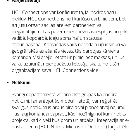
Ārējie lietotāji
HCL Connections var konfigurēt tā, lai nodrošinātu
piekļuvi HCL Connections ne tikai Jūsu darbiniekiem, bet
arī Jūsu organizācijas ārējiem partneriem vai
piegādātājiem. Tas paver neierobežotas iespējas projektu
vadībā, kopdarbā, ideju apmaiņai un statusa
atjaunināšanai. Komandas vairs nesadala ugunsmūri vai
ģeogrāfiskās atrašanās vietas, tās darbojas kā viena
komanda. Visi ārējie lietotāji ir pilnīgi bez maksas, un Jūs
varat uzaicināt neierobežotu lietotāju skaitu no citām
organizācijām savā HCL Connections vidē.
Notikumi
Svarīgi departamenta vai projekta grupas kalendāra
notikumi. Izmantojot šo moduli, lietotāji var reģistrēt
svarīgus notikumus ārpus biroja vai plānot atvaļinājumu.
Tas ļauj komandai saprast, kādi nozīmīgi notikumi notiks
projektā, kad cilvēki būs prom un atpakaļ. Integrācija ar e-
pasta klientu (HCL Notes, Microsoft OutLook) ļauj attēlot