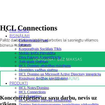
HCL Connections
PAR MUMS
RISINĀJUMI
Palīdz darbiniekiem labāk sadarboties lai sasniegtu vēlamos
Elektroniskais Pasts
biznesa rezultātus
Intranets
Korporatīvais Sociālais Tīkls
Mobilo Ierīču Pārvaldība
Divu Faktoru Autentifikācija
IZMĒĢINĀT BEZ MAKSAS
Anti-spam Sistēmas
HCL Domino atbilstības risinājums
Identitātes vadības sistēma
HCL Domino un Microsoft Active Directory integrācija
SAZINĀTIES AR MUMS
Risinājumi drošības speciālistiem
PRODUKTI
HCL Notes/Domino
HCL Connections
HCL Sametime
Koncentrējieties uz savu darbu, nevis uz
HCL Domino/Traveler Monitorings
rīkiem
Domino lietojumprogrammu jauninājumu pārbaudītājs