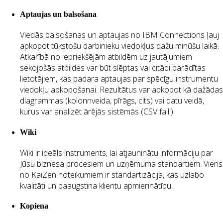
Aptaujas un balsošana
Viedās balsošanas un aptaujas no IBM Connections ļauj
apkopot tūkstošu darbinieku viedokļus dažu minūšu laikā.
Atkarībā no iepriekšējām atbildēm uz jautājumiem
sekojošās atbildes var būt slēptas vai citādi parādītas
lietotājiem, kas padara aptaujas par spēcīgu instrumentu
viedokļu apkopošanai. Rezultātus var apkopot kā dažādas
diagrammas (kolonnveida, pīrāgs, cits) vai datu veidā,
kurus var analizēt ārējās sistēmās (CSV faili).
Wiki
Wiki ir ideāls instruments, lai atjauninātu informāciju par
Jūsu biznesa procesiem un uzņēmuma standartiem. Viens
no KaiZen noteikumiem ir standartizācija, kas uzlabo
kvalitāti un paaugstina klientu apmierinātību.
Kopiena