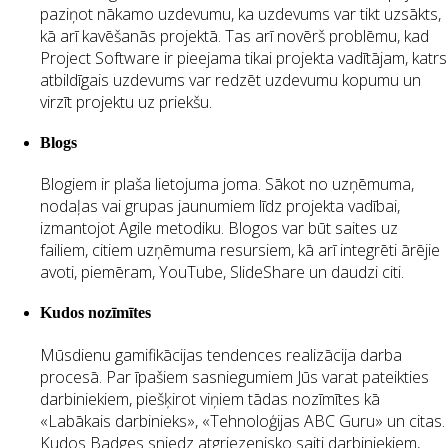
paziņot nākamo uzdevumu, ka uzdevums var tikt uzsākts,
kā arī kavēšanās projektā. Tas arī novērš problēmu, kad
Project Software ir pieejama tikai projekta vadītājam, katrs
atbildīgais uzdevums var redzēt uzdevumu kopumu un
virzīt projektu uz priekšu.
Blogs
Blogiem ir plaša lietojuma joma. Sākot no uzņēmuma,
nodaļas vai grupas jaunumiem līdz projekta vadībai,
izmantojot Agile metodiku. Blogos var būt saites uz
failiem, citiem uzņēmuma resursiem, kā arī integrēti ārējie
avoti, piemēram, YouTube, SlideShare un daudzi citi.
Kudos nozīmītes
Mūsdienu gamifikācijas tendences realizācija darba
procesā. Par īpašiem sasniegumiem Jūs varat pateikties
darbiniekiem, piešķirot viņiem tādas nozīmītes kā
«Labākais darbinieks», «Tehnoloģijas ABC Guru» un citas.
Kudos Badges sniedz atgriezenisko saiti darbiniekiem,