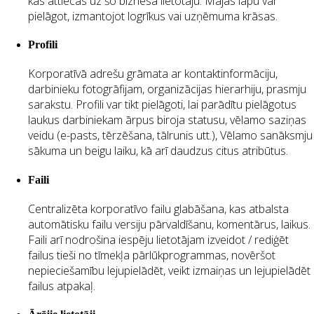
kas attiecas uz šo biznesa lietotāju. Mājas lapu var
pielāgot, izmantojot logrīkus vai uzņēmuma krāsas.
Profili
Korporatīvā adrešu grāmata ar kontaktinformāciju,
darbinieku fotogrāfijam, organizācijas hierarhiju, prasmju
sarakstu. Profili var tikt pielāgoti, lai parādītu pielāgotus
laukus darbiniekam ārpus biroja statusu, vēlamo saziņas
veidu (e-pasts, tērzēšana, tālrunis utt.), Vēlamo sanāksmju
sākuma un beigu laiku, kā arī daudzus citus atribūtus.
Faili
Centralizēta korporatīvo failu glabāšana, kas atbalsta
automātisku failu versiju pārvaldīšanu, komentārus, laikus.
Faili arī nodrošina iespēju lietotājam izveidot / rediģēt
failus tieši no tīmekļa pārlūkprogrammas, novēršot
nepieciešamību lejupielādēt, veikt izmaiņas un lejupielādēt
failus atpakaļ.