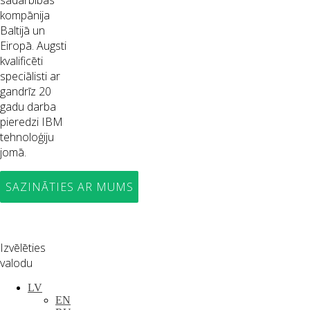
sadarbības
kompānija
Baltijā un
Eiropā. Augsti
kvalificēti
speciālisti ar
gandrīz 20
gadu darba
pieredzi IBM
tehnoloģiju
jomā.
SAZINĀTIES AR MUMS
Izvēlēties
valodu
LV
EN