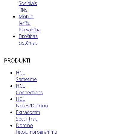
Sociālais
Tīkls
Mobilo
Ierīču
Pārvaldība
Drošības
Sistēmas
PRODUKTI
HCL
Sametime
HCL
Connections
HCL
Notes/Domino
Extracomm
SecurTrac
Domino
lietojumprogrammu