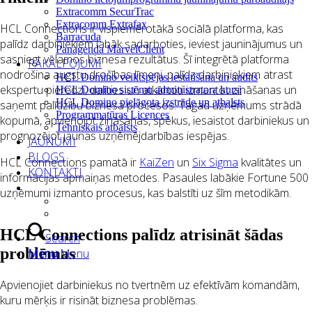
Extracomm SecurTrac
Extracomm Extrafax
HCL Connections ir vispiemērotākā sociālā platforma, kas
Barracuda
palīdz darbiniekiem labāk sadarboties, ieviest jauninājumus un
Panagenda MarvelClient
sasniegt vēlamos biznesa rezultātus. Šī integrētā platforma
PAKALPOJUMI
nodrošina augstu drošības līmeni, palīdz darbiniekiem atrast
HCL Domino veiktspējas iestatīšana un audits
ekspertu pieredzi, dalīties un atkārtoti izmantot zināšanas un
HCL Domino sistēmu administratora kursi
HCL Domino pielāgota izstrāde un atbalsts
saņemt palīdzību biznesa procesos. Tagad uzņēmums strādā
Programmatūras Licences
kopumā, apvienojot zināšanas, spēkus, iesaistot darbiniekus un
Tehniskais atbalsts
prognozējot jaunas uzņēmējdarbības iespējas.
JAUNUMI
BLOGS
HCL Connections pamatā ir
KaiZen
un
Six Sigma
kvalitātes un
KONTAKTI
informācijas apmaiņas metodes. Pasaules labākie Fortune 500
uzņēmumi izmanto procesus, kas balstīti uz šīm metodikām.
HCL Connections palīdz atrisināt šādas
Search
problēmas
Menu
Menu
Apvienojiet darbiniekus no tvertnēm uz efektīvām komandām,
kuru mērķis ir risināt biznesa problēmas.