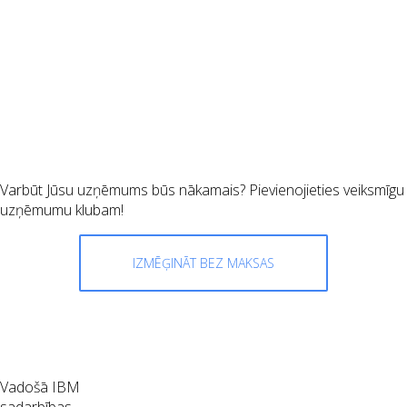
Darba sākšana ar HCL Connections
Varbūt Jūsu uzņēmums būs nākamais? Pievienojieties veiksmīgu
uzņēmumu klubam!
IZMĒĢINĀT BEZ MAKSAS
Vadošā IBM