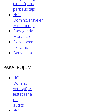
jauninājumu
pārbaudītājs
HCL
Domino/Traveler
Monitorings
Panagenda
MarvelClient
Extracomm
Extrafax
Barracuda
PAKALPOJUMI
HCL
Domino
veiktspējas
iestatīšana
un
audits
HCL