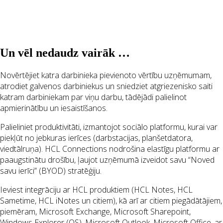
Un vēl nedaudz vairāk …
Novērtējiet katra darbinieka pievienoto vērtību uzņēmumam,
atrodiet galvenos darbiniekus un sniedziet atgriezenisko saiti
katram darbiniekam par viņu darbu, tādējādi palielinot
apmierinātību un iesaistīšanos.
Palieliniet produktivitāti, izmantojot sociālo platformu, kurai var
piekļūt no jebkuras ierīces (darbstacijas, planšetdatora,
viedtālruņa). HCL Connections nodrošina elastīgu platformu ar
paaugstinātu drošību, ļaujot uzņēmumā izveidot savu “Noved
savu ierīci” (BYOD) stratēģiju.
Ieviest integrāciju ar HCL produktiem (HCL Notes, HCL
Sametime, HCL iNotes un citiem), kā arī ar citiem piegādātājiem,
piemēram, Microsoft Exchange, Microsoft Sharepoint,
Windows Explorer (OS), Microsoft Outlook, Microsoft Office, ar