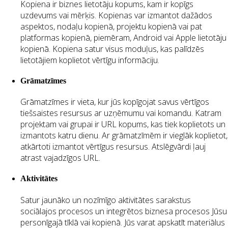
Kopiena ir biznes lietotāju kopums, kam ir kopīgs
uzdevums vai mērķis. Kopienas var izmantot dažādos
aspektos, nodaļu kopienā, projektu kopienā vai pat
platformas kopienā, piemēram, Android vai Apple lietotāju
kopienā. Kopiena satur visus moduļus, kas palīdzēs
lietotājiem koplietot vērtīgu informāciju.
Grāmatzīmes
Grāmatzīmes ir vieta, kur jūs kopīgojat savus vērtīgos
tiešsaistes resursus ar uzņēmumu vai komandu. Katram
projektam vai grupai ir URL kopums, kas tiek koplietots un
izmantots katru dienu. Ar grāmatzīmēm ir vieglāk koplietot,
atkārtoti izmantot vērtīgus resursus.
Atslēgvārdi ļauj
atrast vajadzīgos URL.
Aktivitātes
Satur jaunāko un nozīmīgo aktivitātes sarakstus
sociālajos procesos un integrētos biznesa procesos Jūsu
personīgajā tīklā vai kopienā. Jūs varat apskatīt materiālus