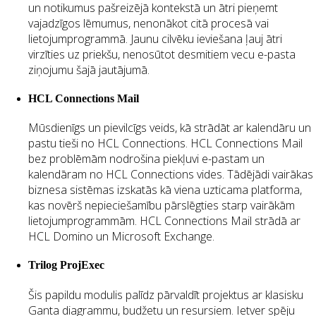
un notikumus pašreizējā kontekstā un ātri pieņemt
vajadzīgos lēmumus, nenonākot citā procesā vai
lietojumprogrammā. Jaunu cilvēku ieviešana ļauj ātri
virzīties uz priekšu, nenosūtot desmitiem vecu e-pasta
ziņojumu šajā jautājumā.
HCL Connections Mail
Mūsdienīgs un pievilcīgs veids, kā strādāt ar kalendāru un
pastu tieši no HCL Connections. HCL Connections Mail
bez problēmām nodrošina piekļuvi e-pastam un
kalendāram no HCL Connections vides. Tādējādi vairākas
biznesa sistēmas izskatās kā viena uzticama platforma,
kas novērš nepieciešamību pārslēgties starp vairākām
lietojumprogrammām. HCL Connections Mail strādā ar
HCL Domino un Microsoft Exchange.
Trilog ProjExec
Šis papildu modulis palīdz pārvaldīt projektus ar klasisku
Ganta diagrammu, budžetu un resursiem. Ietver spēju