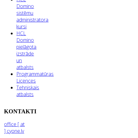
Domino
sistēmu
administratora
kursi
HCL
Domino
pielāgota
izstrāde
un
atbalsts
Programmatūras
Licences
Tehniskais
atbalsts
KONTAKTI
office [ at
] cyone.lv