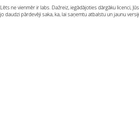
Lēts ne vienmēr ir labs. Dažreiz, iegādājoties dārgāku licenci, Jū
jo daudzi pārdevēji saka, ka, lai saņemtu atbalstu un jaunu vers