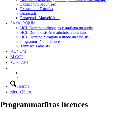
Extracomm SecurTrac
Extracomm Extrafax
Barracuda
Panagenda MarvelClient
PAKALPOJUMI
HCL Domino veiktspējas iestatīšana un audits
HCL Domino sistēmu administratora kursi
HCL Domino pielāgota izstrāde un atbalsts
Programmatūras Licences
Tehniskais atbalsts
JAUNUMI
BLOGS
KONTAKTI
Search
Menu
Menu
Programmatūras licences