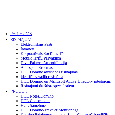
PAR MUMS
RISINĀJUMI
Elektroniskais Pasts
Intranets
Korporatīvais Sociālais Tīkls
Mobilo Ierīču Pārvaldība
Divu Faktoru Autentifikācija
Anti-spam Sistēmas
HCL Domino atbilstības risinājums
Identitātes vadības sistēma
HCL Domino un Microsoft Active Directory integrācija
Risinājumi drošības speciālistiem
PRODUKTI
HCL Notes/Domino
HCL Connections
HCL Sametime
HCL Domino/Traveler Monitorings
Domino lietojumprogrammu jauninājumu pārbaudītājs