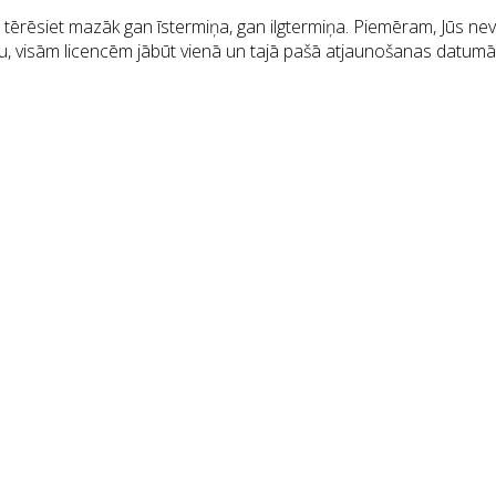
s tērēsiet mazāk gan īstermiņa, gan ilgtermiņa. Piemēram, Jūs nevar
iju, visām licencēm jābūt vienā un tajā pašā atjaunošanas datumā