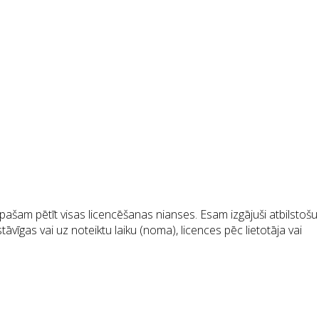
pašam pētīt visas licencēšanas nianses. Esam izgājuši atbilstošu
āvīgas vai uz noteiktu laiku (noma), licences pēc lietotāja vai