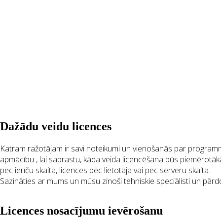
Dažādu veidu licences
Katram ražotājam ir savi noteikumi un vienošanās par programmat
apmācību , lai saprastu, kāda veida licencēšana būs piemērotākā u
pēc ierīču skaita, licences pēc lietotāja vai pēc serveru skaita.
Sazināties ar mums un mūsu zinoši tehniskie speciālisti un pār
Licences nosacījumu ievērošanu