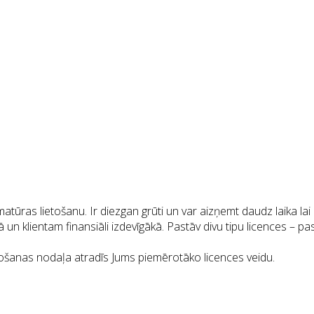
ūras lietošanu. Ir diezgan grūti un var aizņemt daudz laika lai 
n klientam finansiāli izdevīgākā. Pastāv divu tipu licences – past
došanas nodaļa atradīs Jums piemērotāko licences veidu.