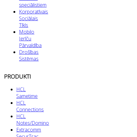
speciālistiem
Korporatīvais
Sociālais
Tīkls
Mobilo
Ierīču
Pārvaldība
Drošības
Sistēmas
PRODUKTI
HCL
Sametime
HCL
Connections
HCL
Notes/Domino
Extracomm
SecurTrac