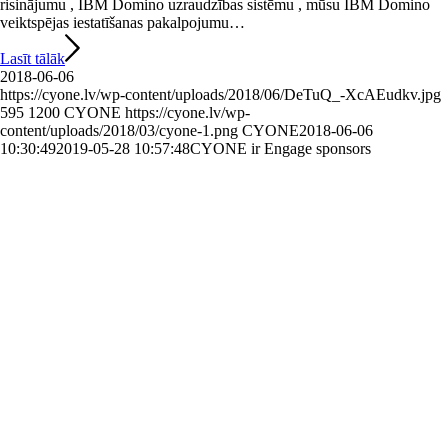
risinājumu , IBM Domino uzraudzības sistēmu , mūsu IBM Domino
veiktspējas iestatīšanas pakalpojumu…
Lasīt tālāk
2018-06-06
https://cyone.lv/wp-content/uploads/2018/06/DeTuQ_-XcAEudkv.jpg
595
1200
CYONE
https://cyone.lv/wp-
content/uploads/2018/03/cyone-1.png
CYONE
2018-06-06
10:30:49
2019-05-28 10:57:48
CYONE ir Engage sponsors