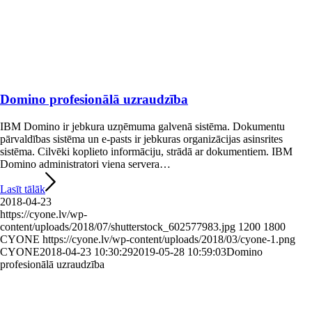
Domino profesionālā uzraudzība
IBM Domino ir jebkura uzņēmuma galvenā sistēma. Dokumentu
pārvaldības sistēma un e-pasts ir jebkuras organizācijas asinsrites
sistēma. Cilvēki koplieto informāciju, strādā ar dokumentiem. IBM
Domino administratori viena servera…
Lasīt tālāk
2018-04-23
https://cyone.lv/wp-
content/uploads/2018/07/shutterstock_602577983.jpg
1200
1800
CYONE
https://cyone.lv/wp-content/uploads/2018/03/cyone-1.png
CYONE
2018-04-23 10:30:29
2019-05-28 10:59:03
Domino
profesionālā uzraudzība