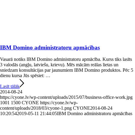
IBM Domino administratoru apmācības
Vasarā notiks IBM Domino administratoru apmācība. Kurss tiks lasīts
3 valodās (angļu, latviešu, krievu). Mēs mācām reālas lietas un
sniedzam konsultācijas par jaunumiem IBM Domino produktos. Pēc 5
dienu kursa Jūs spēsiet: …
Lasīt tālāk
2014-08-24
https://cyone.lv/wp-content/uploads/2015/07/business-office-work.jpg
1001
1500
CYONE
https://cyone.lv/wp-
content/uploads/2018/03/cyone-1.png
CYONE
2014-08-24
10:20:54
2019-05-11 21:44:05
IBM Domino administratoru apmācības