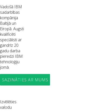
Vadošā IBM
sadarbības
kompānija
Baltijā un
Eiropā. Augsti
kvalificēti
speciālisti ar
gandrīz 20
gadu darba
pieredzi IBM
tehnoloģiju
jomā.
SAZINĀTIES AR MUMS
Izvēlēties
valodu