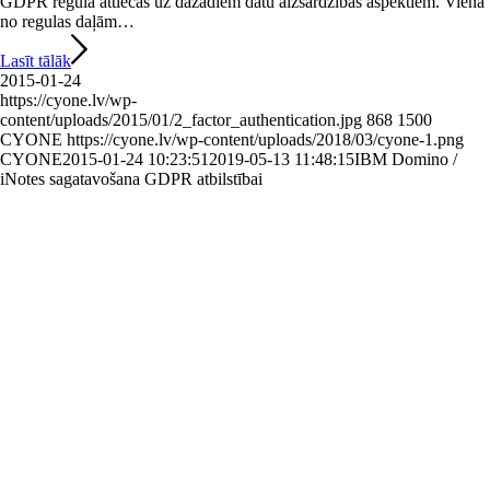
GDPR regula attiecas uz dažādiem datu aizsardzības aspektiem. Viena
no regulas daļām…
Lasīt tālāk
2015-01-24
https://cyone.lv/wp-
content/uploads/2015/01/2_factor_authentication.jpg
868
1500
CYONE
https://cyone.lv/wp-content/uploads/2018/03/cyone-1.png
CYONE
2015-01-24 10:23:51
2019-05-13 11:48:15
IBM Domino /
iNotes sagatavošana GDPR atbilstībai