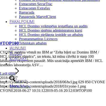
Extracomm SecurTrac
Extracomm Extrafax
Barracuda
Panagenda MarvelClient
PAKALPOJUMI
HCL Domino veiktspējas iestatīšana un audits
HCL Domino sistēmu administratora kursi
HCL Domino pielāgota izstrāde un atbalsts
Programmatūras Licences
#TOP100
Tehniskais atbalsts
JAUNUMI
CYONE saņēma vēstuli no IBM ar “Zelta biļeti uz Domino IBM /
BLOGS
HCL izstrādes rūpnīcu”, un tekstu, kā mūsu cilvēki ir starp 100
KONTAKTI
labākajiem ekspertiem pasaulē. Mūs uzaicināja apmeklēt IBM / HCL
izstrādes laboratoriju ASV…
Lasīt tālāk
2018-06-27
Search
https://cyone.lv/wp-content/uploads/2018/06/hcl.jpg
629
850
CYONE
Menu
Menu
https://cyone.lv/wp-content/uploads/2018/03/cyone-1.png
CYONE
2018-06-27 10:31:12
2019-05-16 20:12:03
#TOP100