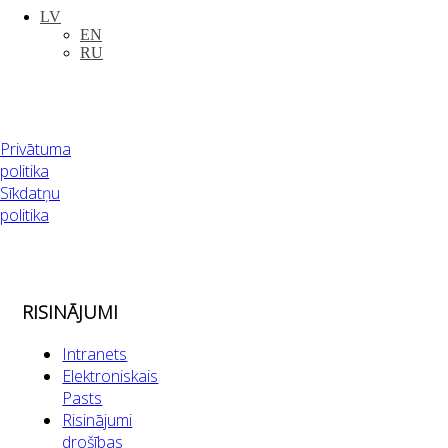
LV
EN
RU
Privātuma
politika
Sīkdatņu
politika
RISINĀJUMI
Intranets
Elektroniskais
Pasts
Risinājumi
drošības