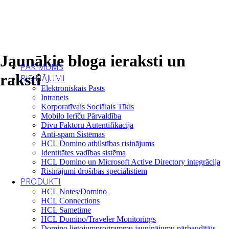
Jaunākie bloga ieraksti un
PAR MUMS
raksti
RISINĀJUMI
Elektroniskais Pasts
Intranets
Korporatīvais Sociālais Tīkls
Mobilo Ierīču Pārvaldība
Divu Faktoru Autentifikācija
Anti-spam Sistēmas
HCL Domino atbilstības risinājums
Identitātes vadības sistēma
HCL Domino un Microsoft Active Directory integrācija
Risinājumi drošības speciālistiem
PRODUKTI
HCL Notes/Domino
HCL Connections
HCL Sametime
HCL Domino/Traveler Monitorings
Domino lietojumprogrammu jauninājumu pārbaudītājs