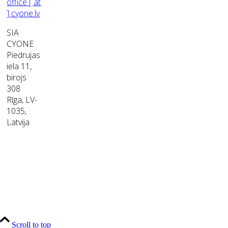
office [ at
] cyone.lv
SIA
CYONE
Piedrujas
iela 11,
birojs
308
Rīga, LV-
1035,
Latvija
Scroll to top