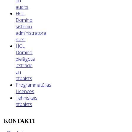
un
audits
HCL
Domino
sistēmu
administratora
kursi
HCL
Domino
pielāgota
izstrāde
un
atbalsts
Programmatūras
Licences
Tehniskais
atbalsts
KONTAKTI