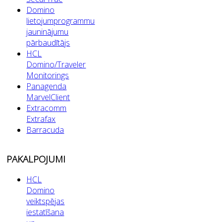
Domino
lietojumprogrammu
jauninājumu
pārbaudītājs
HCL
Domino/Traveler
Monitorings
Panagenda
MarvelClient
Extracomm
Extrafax
Barracuda
PAKALPOJUMI
HCL
Domino
veiktspējas
iestatīšana