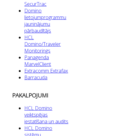
SecurTrac
Domino
lietojumprogrammu
jauninājumu
pārbaudītājs
HCL
Domino/Traveler
Monitorings
Panagenda
MarvelClient
Extracomm Extrafax
Barracuda
PAKALPOJUMI
HCL Domino
veiktspējas
iestatīšana un audits
HCL Domino
sistēmu