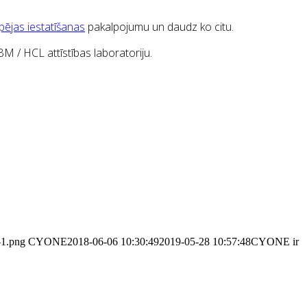
ējas iestatīšanas
pakalpojumu un daudz ko citu.
M / HCL attīstības laboratoriju.
-1.png
CYONE
2018-06-06 10:30:49
2019-05-28 10:57:48
CYONE ir