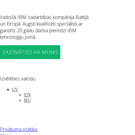
Vadošā IBM sadarbības kompānija Baltijā
un Eiropā. Augsti kvalificēti speciālisti ar
gandrīz 20 gadu darba pieredzi IBM
tehnoloģiju jomā.
SAZINĀTIES AR MUMS
Izvēlēties valodu
LV
EN
RU
Privātuma politika