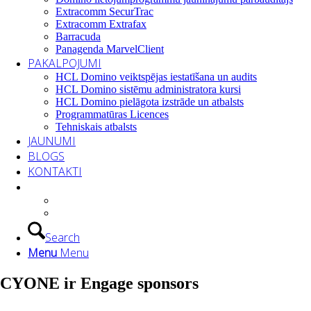
Extracomm SecurTrac
Extracomm Extrafax
Barracuda
Panagenda MarvelClient
PAKALPOJUMI
HCL Domino veiktspējas iestatīšana un audits
HCL Domino sistēmu administratora kursi
HCL Domino pielāgota izstrāde un atbalsts
Programmatūras Licences
Tehniskais atbalsts
JAUNUMI
BLOGS
KONTAKTI
Search
Menu
Menu
CYONE ir Engage sponsors