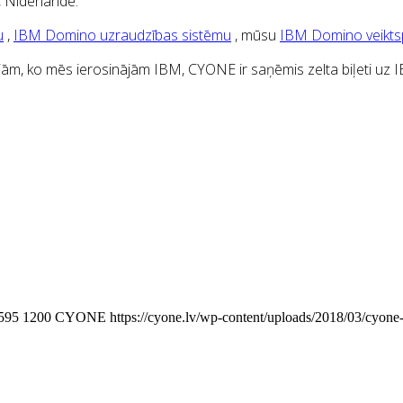
 Nīderlandē.
u
,
IBM Domino uzraudzības sistēmu
, mūsu
IBM Domino veiktsp
ām, ko mēs ierosinājām IBM, CYONE ir saņēmis zelta biļeti uz IB
595
1200
CYONE
https://cyone.lv/wp-content/uploads/2018/03/cyone