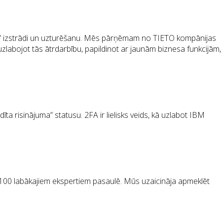
ulss” izstrādi un uzturēšanu. Mēs pārņēmam no TIETO kompānijas
labojot tās ātrdarbību, papildinot ar jaunām biznesa funkcijām,
 risinājuma” statusu. 2FA ir lielisks veids, kā uzlabot IBM
p 100 labākajiem ekspertiem pasaulē. Mūs uzaicināja apmeklēt