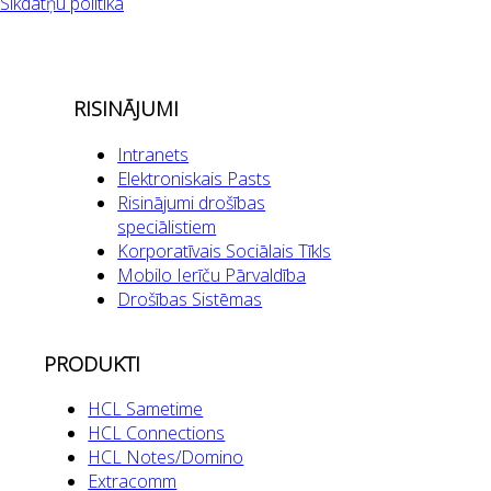
Sīkdatņu politika
RISINĀJUMI
Intranets
Elektroniskais Pasts
Risinājumi drošības
speciālistiem
Korporatīvais Sociālais Tīkls
Mobilo Ierīču Pārvaldība
Drošības Sistēmas
PRODUKTI
HCL Sametime
HCL Connections
HCL Notes/Domino
Extracomm