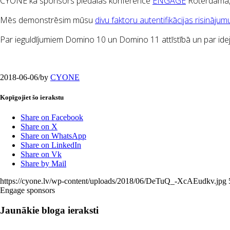
CYONE kā sponsors piedalās konferencē
ENGAGE
Roterdamā,
Mēs demonstrēsim mūsu
divu faktoru autentifikācijas risinājum
Par ieguldījumiem Domino 10 un Domino 11 attīstībā un par idej
2018-06-06
/
by
CYONE
Kopīgojiet šo ierakstu
Share on Facebook
Share on X
Share on WhatsApp
Share on LinkedIn
Share on Vk
Share by Mail
https://cyone.lv/wp-content/uploads/2018/06/DeTuQ_-XcAEudkv.jpg
Engage sponsors
Jaunākie bloga ieraksti