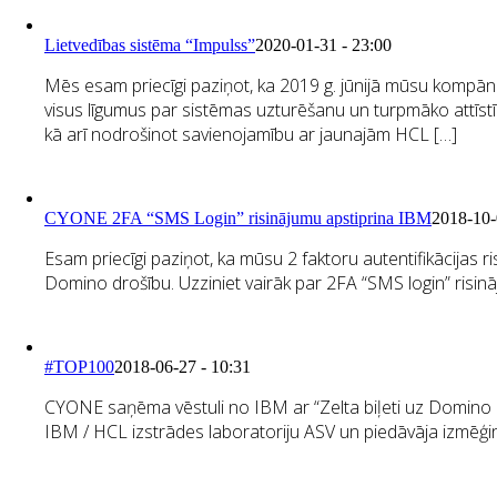
Lietvedības sistēma “Impulss”
2020-01-31 - 23:00
Mēs esam priecīgi paziņot, ka 2019 g. jūnijā mūsu kompāni
visus līgumus par sistēmas uzturēšanu un turpmāko attīst
kā arī nodrošinot savienojamību ar jaunajām HCL […]
CYONE 2FA “SMS Login” risinājumu apstiprina IBM
2018-10-
Esam priecīgi paziņot, ka mūsu 2 faktoru autentifikācijas
Domino drošību. Uzziniet vairāk par 2FA “SMS login” risi
#TOP100
2018-06-27 - 10:31
CYONE saņēma vēstuli no IBM ar “Zelta biļeti uz Domino IB
IBM / HCL izstrādes laboratoriju ASV un piedāvāja izmēģ