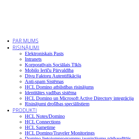
PAR MUMS
RISINĀJUMI
Elektroniskais Pasts
Intranets
Korporatīvais Sociālais Tīkls
Mobilo Ierīču Pārvaldība
Divu Faktoru Autentifikācija
Anti-spam Sistēmas
HCL Domino atbilstības risinājums
Identitātes vadības sistēma
HCL Domino un Microsoft Active Directory integrācija
Risinājumi drošības speciālistiem
PRODUKTI
HCL Notes/Domino
HCL Connections
HCL Sametime
HCL Domino/Traveler Monitorings
Domino lietojumprogrammu jauninājumu pārbaudītājs