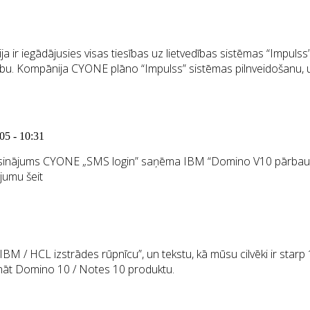
ja ir iegādājusies visas tiesības uz lietvedības sistēmas “Imp
ību. Kompānija CYONE plāno “Impulss” sistēmas pilnveidošanu, uz
05 - 10:31
 risinājums CYONE „SMS login” saņēma IBM “Domino V10 pārbaudīta
nājumu šeit
M / HCL izstrādes rūpnīcu”, un tekstu, kā mūsu cilvēki ir star
ināt Domino 10 / Notes 10 produktu.