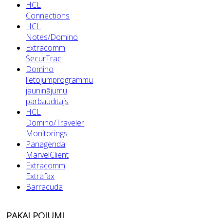
HCL
Connections
HCL
Notes/Domino
Extracomm
SecurTrac
Domino
lietojumprogrammu
jauninājumu
pārbaudītājs
HCL
Domino/Traveler
Monitorings
Panagenda
MarvelClient
Extracomm
Extrafax
Barracuda
PAKALPOJUMI