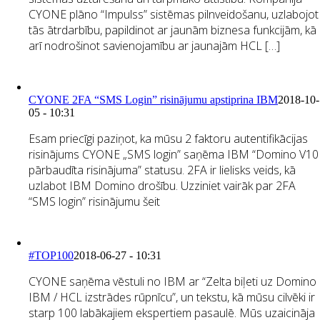
CYONE plāno “Impulss” sistēmas pilnveidošanu, uzlabojot
tās ātrdarbību, papildinot ar jaunām biznesa funkcijām, kā
arī nodrošinot savienojamību ar jaunajām HCL […]
CYONE 2FA “SMS Login” risinājumu apstiprina IBM
2018-10-
05 - 10:31
Esam priecīgi paziņot, ka mūsu 2 faktoru autentifikācijas
risinājums CYONE „SMS login” saņēma IBM “Domino V10
pārbaudīta risinājuma” statusu. 2FA ir lielisks veids, kā
uzlabot IBM Domino drošību. Uzziniet vairāk par 2FA
“SMS login” risinājumu šeit
#TOP100
2018-06-27 - 10:31
CYONE saņēma vēstuli no IBM ar “Zelta biļeti uz Domino
IBM / HCL izstrādes rūpnīcu”, un tekstu, kā mūsu cilvēki ir
starp 100 labākajiem ekspertiem pasaulē. Mūs uzaicināja