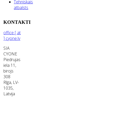
Tehniskais
atbalsts
KONTAKTI
office [ at
] cyone.lv
SIA
CYONE
Piedrujas
iela 11,
birojs
308
Rīga, LV-
1035,
Latvija