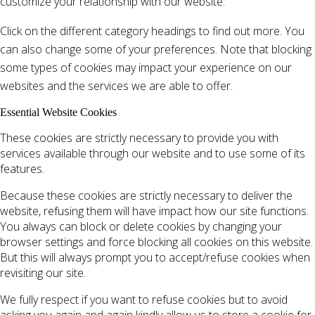
customize your relationship with our website.
Click on the different category headings to find out more. You
can also change some of your preferences. Note that blocking
some types of cookies may impact your experience on our
websites and the services we are able to offer.
Essential Website Cookies
These cookies are strictly necessary to provide you with
services available through our website and to use some of its
features.
Because these cookies are strictly necessary to deliver the
website, refusing them will have impact how our site functions.
You always can block or delete cookies by changing your
browser settings and force blocking all cookies on this website.
But this will always prompt you to accept/refuse cookies when
revisiting our site.
We fully respect if you want to refuse cookies but to avoid
asking you again and again kindly allow us to store a cookie for