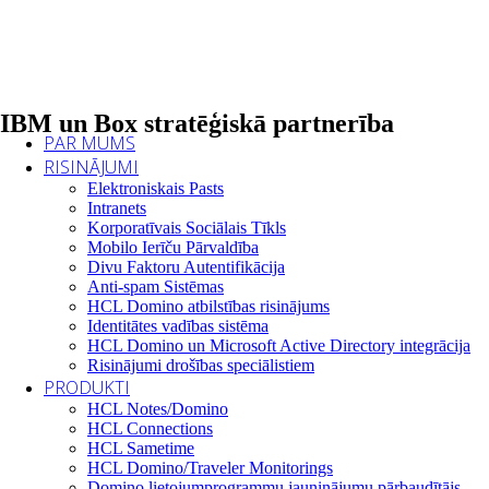
IBM un Box stratēģiskā partnerība
PAR MUMS
RISINĀJUMI
Elektroniskais Pasts
Intranets
Korporatīvais Sociālais Tīkls
Mobilo Ierīču Pārvaldība
Divu Faktoru Autentifikācija
Anti-spam Sistēmas
HCL Domino atbilstības risinājums
Identitātes vadības sistēma
HCL Domino un Microsoft Active Directory integrācija
Risinājumi drošības speciālistiem
PRODUKTI
HCL Notes/Domino
HCL Connections
HCL Sametime
HCL Domino/Traveler Monitorings
Domino lietojumprogrammu jauninājumu pārbaudītājs