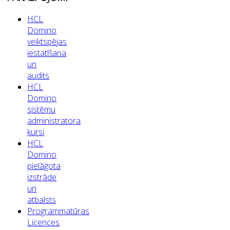
HCL
Domino
veiktspējas
iestatīšana
un
audits
HCL
Domino
sistēmu
administratora
kursi
HCL
Domino
pielāgota
izstrāde
un
atbalsts
Programmatūras
Licences