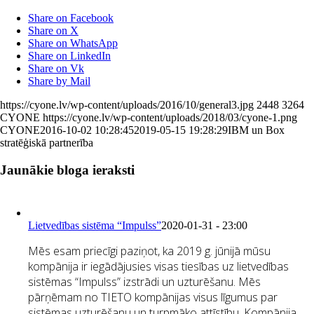
Share on Facebook
Share on X
Share on WhatsApp
Share on LinkedIn
Share on Vk
Share by Mail
https://cyone.lv/wp-content/uploads/2016/10/general3.jpg
2448
3264
CYONE
https://cyone.lv/wp-content/uploads/2018/03/cyone-1.png
CYONE
2016-10-02 10:28:45
2019-05-15 19:28:29
IBM un Box
stratēģiskā partnerība
Jaunākie bloga ieraksti
Lietvedības sistēma “Impulss”
2020-01-31 - 23:00
Mēs esam priecīgi paziņot, ka 2019 g. jūnijā mūsu
kompānija ir iegādājusies visas tiesības uz lietvedības
sistēmas “Impulss” izstrādi un uzturēšanu. Mēs
pārņēmam no TIETO kompānijas visus līgumus par
sistēmas uzturēšanu un turpmāko attīstību. Kompānija