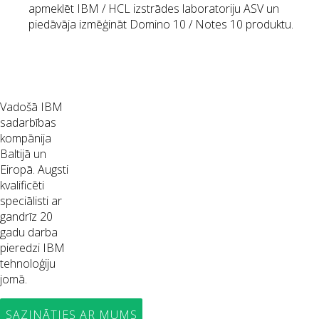
apmeklēt IBM / HCL izstrādes laboratoriju ASV un
piedāvāja izmēģināt Domino 10 / Notes 10 produktu.
Vadošā IBM
sadarbības
kompānija
Baltijā un
Eiropā. Augsti
kvalificēti
speciālisti ar
gandrīz 20
gadu darba
pieredzi IBM
tehnoloģiju
jomā.
SAZINĀTIES AR MUMS