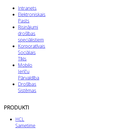
Intranets
Elektroniskais
Pasts
Risinājumi
drošības
speciālistiem
Korporatīvais
Sociālais
Tīkls
Mobilo
Ierīču
Pārvaldība
Drošības
Sistēmas
PRODUKTI
HCL
Sametime