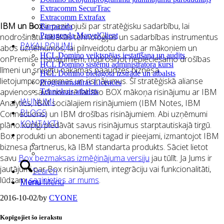
Extracomm SecurTrac
Extracomm Extrafax
IBM un Box
ir paziņojuši par stratēģisku sadarbību, lai
Barracuda
Panagenda MarvelClient
nodrošinātu labākās tehnoloģijas un sadarbības instrumentus
PAKALPOJUMI
abos uzņēmumos, lai pilnveidotu darbu ar mākoņiem un
HCL Domino veiktspējas iestatīšana un audits
onPremise risinājumiem, nodrošinot nepieciešamo drošības
HCL Domino sistēmu administratora kursi
līmeni un sniegtu nākamās paaudzes biznesa
HCL Domino pielāgota izstrāde un atbalsts
lietojumprogrammas un risinājumus. Šī stratēģiskā alianse
Programmatūras Licences
apvienos savā nozarē labāko BOX mākoņa risinājumu ar IBM
Tehniskais atbalsts
JAUNUMI
Analytics, IBM sociālajiem risinājumiem (IBM Notes, IBM
BLOGS
Connections) un IBM drošības risinājumiem. Abi uzņēmumi
KONTAKTI
plāno kopīgi piedāvāt savus risinājumus starptautiskajā tirgū.
Box produkti un abonementi tagad ir pieejami, izmantojot IBM
biznesa partnerus, kā IBM standarta produkts. Sāciet lietot
savu
Box bezmaksas izmēģinājuma versiju
jau tūlīt. Ja Jums ir
jautājumi par Box risinājumiem, integrāciju vai funkcionalitāti,
Search
lūdzam,
sazinieties ar mums
.
Menu
Menu
2016-10-02
/
by
CYONE
Kopīgojiet šo ierakstu